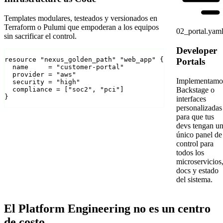
Templates modulares, testeados y versionados en
Terraform o Pulumi que empoderan a los equipos
02_portal.yam
sin sacrificar el control.
Developer
resource "nexus_golden_path" "web_app" {

Portals
  name     = "customer-portal"

  provider = "aws"

Implementamo
  security = "high"

  compliance = ["soc2", "pci"]

Backstage o
}
interfaces
personalizadas
para que tus
devs tengan u
único panel de
control para
todos los
microservicios
docs y estado
del sistema.
El Platform Engineering no es un centro
de costo.