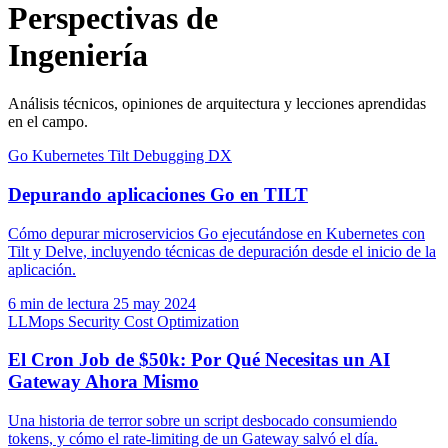
Perspectivas de
Ingeniería
Análisis técnicos, opiniones de arquitectura y lecciones aprendidas
en el campo.
Go
Kubernetes
Tilt
Debugging
DX
Depurando aplicaciones Go en TILT
Cómo depurar microservicios Go ejecutándose en Kubernetes con
Tilt y Delve, incluyendo técnicas de depuración desde el inicio de la
aplicación.
6 min de lectura
25 may 2024
LLMops
Security
Cost Optimization
El Cron Job de $50k: Por Qué Necesitas un AI
Gateway Ahora Mismo
Una historia de terror sobre un script desbocado consumiendo
tokens, y cómo el rate-limiting de un Gateway salvó el día.